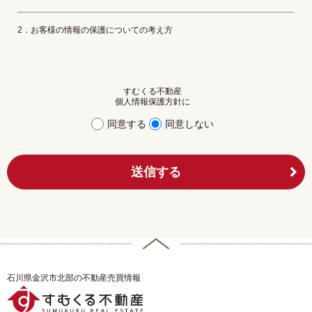
2．お客様の情報の保護についての考え方
当社は、当社の業務を円滑に行うため、お客さまの電子メールアドレスを
はじめ、氏名、住所、電話番号等の情報を収集・利用させていただいてお
すむくる不動産
ります。
個人情報保護方針に
当社は、これらのお客さまの個人情報（以下「お客さま情報」といいま
同意する
同意しない
す。）の適正な保護を重大な責務と認識し、この責務を果たすために、次
の方針の下でお客さま情報を取り扱います。
送信する
(1) お客さま情報に適用される個人情報の保護に関する法律その他の関係
法令を遵守し、適切に取り扱います。また、適宜取扱いの改善に努めま
す。
(2) お客さま情報の取扱いに関する規程を明確にし、従業者に周知徹底し
ます。
石川県金沢市北部の不動産売買情報
また、取引先等に対しても適切にお客さま情報を取り扱うように要請しま
す。