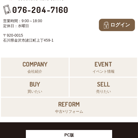
076-204-7160
(3) お客さま情報の収集に際しては、利用目的を特定して通知または公表
し、その利用目的にしたがってお客さま情報を取り扱います。
営業時間：9:00～18:00
ログイン
定休日：水曜日
(4) お客さま情報の漏洩、紛失、改ざん等を防止するために必要な対策を
〒920-0015
講じて適切な管理を行います。
石川県金沢市諸江町上丁459-1
(5) 保有するお客さま情報について、お客さま本人からの開示、訂正、削
除、利用停止の依頼を所定の窓口でお受けして、誠意をもって対応いたし
COMPANY
EVENT
ます。
会社紹介
イベント情報
具体的には、以下の内容に従ってお客さま情報の取り扱いをいたします。
BUY
SELL
買いたい
売りたい
3．お客様の情報の利用目的
REFORM
中古×リフォーム
当社は、不動産についてのサービスをお客さまにご利用いただくにあた
り、各種の申込みの受付、訪問、提案、見積、各種の工事やサービス提供
等の機会に、当社が直接あるいは協力会社又は業務委託先等を通じて、お
客さまの個人情報（お客さまの電子メールアドレス、氏名、住所、電話番
PC版