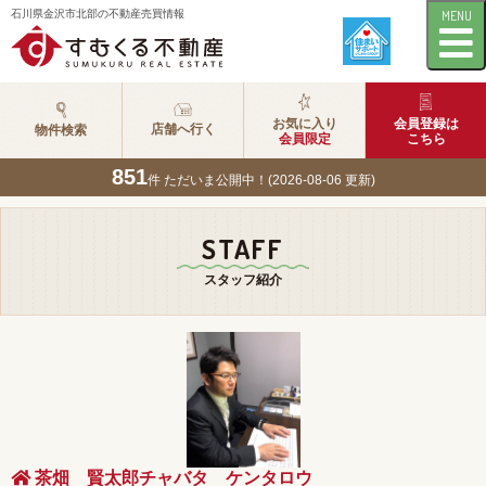
石川県金沢市北部の不動産売買情報
MENU
お気に入り
会員登録は
店舗へ行く
物件検索
会員限定
こちら
851
件 ただいま公開中！(2026-08-06 更新)
STAFF
スタッフ紹介
茶畑 賢太郎チャバタ ケンタロウ