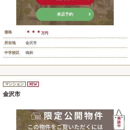
来店予約
＊＊＊
価格
万円
所在地
金沢市
中学校区
鳴和
NEW
マンション
金沢市
商
談
中