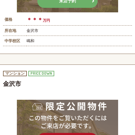
来店予約
＊＊＊
価格
万円
所在地
金沢市
中学校区
鳴和
PRICE DOWN
マンション
金沢市