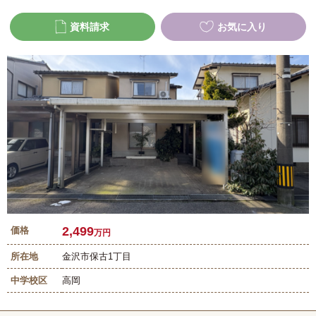
資料請求
お気に入り
2,499
価格
万円
所在地
金沢市保古1丁目
中学校区
高岡