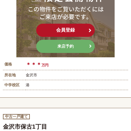
会員登録
来店予約
＊＊＊
価格
万円
所在地
金沢市
中学校区
港
中古一戸建て
金沢市保古1丁目