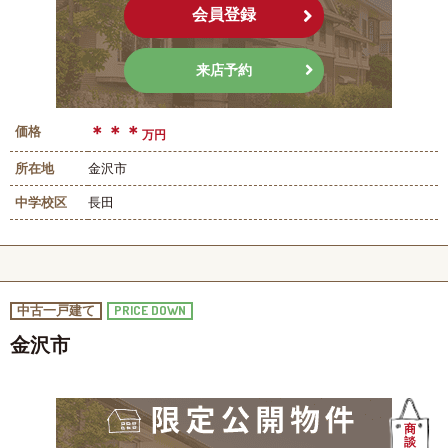
会員登録
来店予約
＊＊＊
価格
万円
所在地
金沢市
中学校区
長田
PRICE DOWN
中古一戸建て
金沢市
商
談