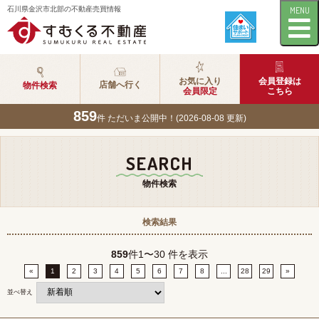
石川県金沢市北部の不動産売買情報
MENU
お気に入り
会員登録は
店舗へ行く
物件検索
会員限定
こちら
859
件 ただいま公開中！(2026-08-08 更新)
SEARCH
物件検索
検索結果
859
件
1〜30 件を表示
«
1
2
3
4
5
6
7
8
...
28
29
»
並べ替え